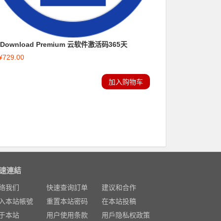
Download Premium 云软件激活码365天
¥
729.00
加入购物车
速連結
络我们
快速查询訂单
建议和合作
入本站帳號
重置本站密码
在本站投稿
于本站
用户使用条款
用戶隐私权政策