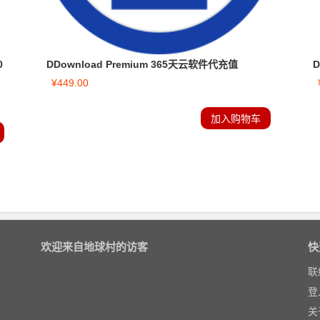
0
DDownload Premium 365天云软件代充值
D
¥
449.00
加入购物车
欢迎来自地球村的访客
快
联
登
关