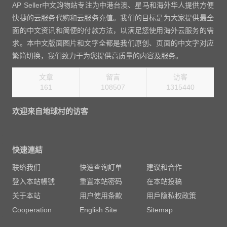
AP Seller中文购物站专注为中港台澳、星马和海外华人提供方便
快捷的云服务代购和云服务充值。我们的目标是为大家提供最全
面的中文资讯和简便的付款方法，以满足您使用海外云服务的需
求。本中文版面图片和文字全都是我们原创、页面的中文字对应
繁简切换，我们致力于为您提供高质量的内容及服务。
文章
留言
访客
161
108507
1496880
欢迎来自地球村的访客
快速連結
联络我们
快速查询訂单
建议和合作
登入本站帳號
重置本站密码
在本站投稿
关于本站
用户使用条款
用戶隐私权政策
Cooperation
English Site
Sitemap