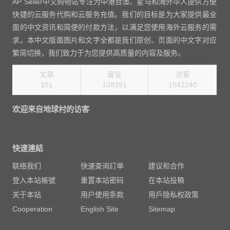
AP Seller中文购物站专注为中港台澳、星马和海外华人提供方便
快捷的云服务代购和云服务充值。我们的目标是为大家提供最全
面的中文资讯和简便的付款方法，以满足您使用海外云服务的需
求。本中文版面图片和文字全都是我们原创、页面的中文字对应
繁简切换，我们致力于为您提供高质量的内容及服务。
文章
留言
访客
161
108391
1769040
欢迎来自地球村的访客
快速連結
联络我们
快速查询訂单
建议和合作
登入本站帳號
重置本站密码
在本站投稿
关于本站
用户使用条款
用戶隐私权政策
Cooperation
English Site
Sitemap