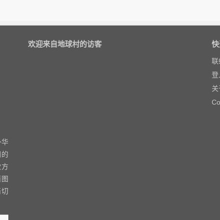
欢迎来自地球村的访客
快
联
登
关
Co
外华
们的
款方
面图
简切