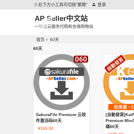
🀄 右下方小工具可切換"繁簡"
登录
AP Seller中文站
一站式云服务代购和充值购物站
首页
60天
60天
SakuraFile Premium 云软
[自動發貨]KatF
件激活码60天
Premium M
碼60天
¥
165.00